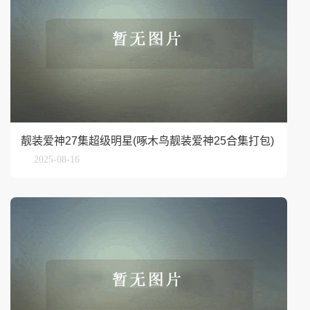
靓装爱神27集超级明星(啄木鸟靓装爱神25合集打包)
2025-08-16