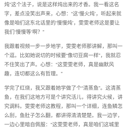
炖”这个法子，说是这样炖出来的才香。我一看这名
字，差点没笑出声来，心想：“这‘慢火炖’，听起来就
像是咱们这东北话里的‘慢慢炖’，雯雯老师这是要让
我们‘慢慢等’啊？”
我跟着视频一步一步地学，雯雯老师那讲解，那叫一
个逗。比如她说切的时候要“像切豆腐一样”，我就忍
不住笑出了声。心想：“这雯雯老师，真是幽默风
趣，连切都这么有哲理。”
学完了红烧，我又跟着她学做了个“清蒸鱼”。这清蒸
鱼，在我们这地方可是个讲究活儿，得讲究火候，讲
究调料。雯雯老师这教程，那叫一个详细，连鱼鳞怎
么刮，鱼肚子怎么翻，都讲得清清楚楚。我一边学，
一边心里暗自佩服：“这雯雯老师，真是咱们这城里