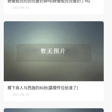
螃蟹脱壳的旧壳要扔掉吗(螃蟹脱壳壳要扔了吗)
2025-08-16
稷下商人与西施的纠纷(赢稷传位给谁了)
2025-08-16